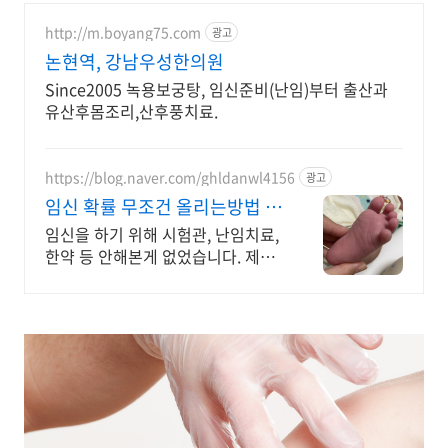
http://m.boyang75.com
광고
논현역, 강남우성한의원
Since2005 녹용보궁탕, 임신준비(난임)부터 출산과
유산후몸조리,산후풍치료.
https://blog.naver.com/ghldanwl4156
광고
임신 확률 무조건 올리는방법 자
연임신 성공했어요
임신을 하기 위해 시험관, 난임치료,
한약 등 안해본게 없었습니다. 제가
노산이라