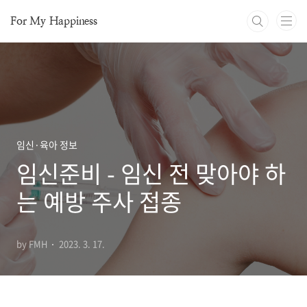
본문 바로가기
For My Happiness
임신·육아 정보
임신준비 - 임신 전 맞아야 하
는 예방 주사 접종
by FMH
2023. 3. 17.