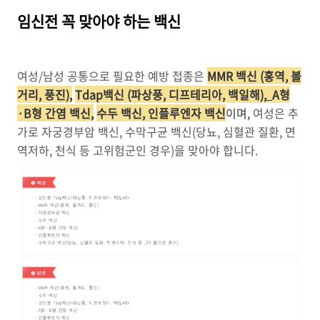
임신전 꼭 맞아야 하는 백신
여성/남성 공통으로 필요한 예방 접종은
MMR 백신 (홍역, 볼
거리, 풍진)
,
Tdap백신 (파상풍, 디프테리아, 백일해)
,
A형
·B형 간염 백신
,
수두 백신, 인플루엔자 백신
이며,
여성은 추
가로 자궁경부암 백신, 수막구균 백신(당뇨, 심혈관 질환, 면
역저하, 천식 등 고위험군인 경우)을 맞아야 합니다.