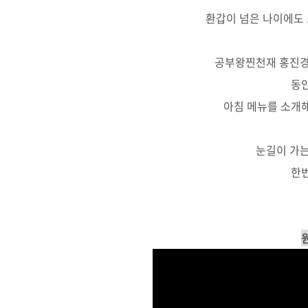
환갑이 넘은 나이에도 
공부왕찐천재 홍진경
동
아침 메뉴를 소개
눈길이 가는
한