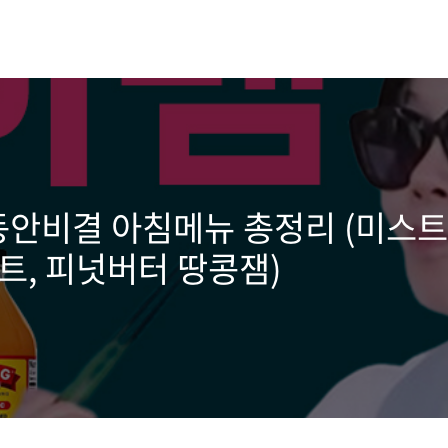
안비결 아침메뉴 총정리 (미스트,
트, 피넛버터 땅콩잼)