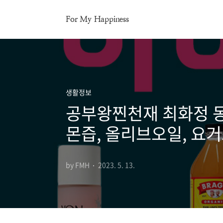
본문 바로가기
For My Happiness
생활정보
공부왕찐천재 최화정 동
몬즙, 올리브오일, 요거
by FMH
2023. 5. 13.